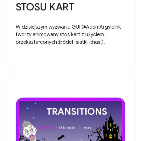
STOSU KART
W dzisiejszym wyzwaniu GUI @AdamArgyleInk
tworzy animowany stos kart z użyciem
przekształconych źródeł, siatki i :has().