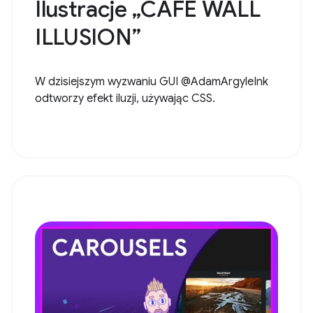
Ilustracje „CAFE WALL
ILLUSION”
W dzisiejszym wyzwaniu GUI @AdamArgyleInk
odtworzy efekt iluzji, używając CSS.