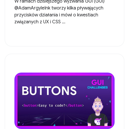
W ramach dzisiejszego wyzwania GUI (GUI)
@AdamArgyleInk tworzy kilka pływających
przycisków działania i mówi o kwestiach
związanych z UX i CSS ...