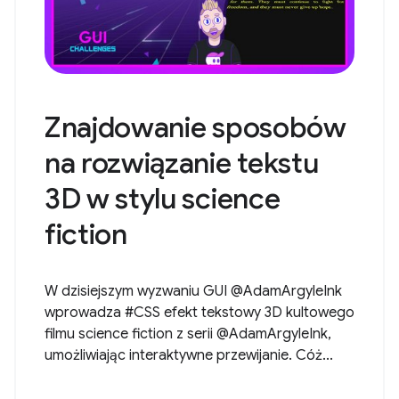
Znajdowanie sposobów
na rozwiązanie tekstu
3D w stylu science
fiction
W dzisiejszym wyzwaniu GUI @AdamArgyleInk
wprowadza #CSS efekt tekstowy 3D kultowego
filmu science fiction z serii @AdamArgyleInk,
umożliwiając interaktywne przewijanie. Cóż...