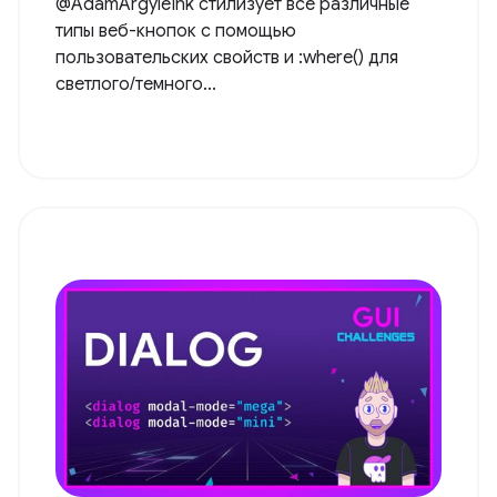
@AdamArgyleInk стилизует все различные
типы веб-кнопок с помощью
пользовательских свойств и :where() для
светлого/темного...