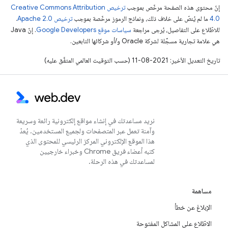
إنّ محتوى هذه الصفحة مرخّص بموجب
ترخيص Creative Commons Attribution
4.0‏
ما لم يُنصّ على خلاف ذلك، ونماذج الرموز مرخّصة بموجب
ترخيص Apache 2.0‏
.
للاطّلاع على التفاصيل، يُرجى مراجعة
سياسات موقع Google Developers‏
. إنّ Java
هي علامة تجارية مسجَّلة لشركة Oracle و/أو شركائها التابعين.
تاريخ التعديل الأخير: 2021-08-11 (حسب التوقيت العالمي المتفَّق عليه)
نريد مساعدتك في إنشاء مواقع إلكترونية رائعة وسريعة
وآمنة تعمل عبر المتصفحات ولجميع المستخدمين. يُعدّ
هذا الموقع الإلكتروني المركز الرئيسي للمحتوى الذي
كتبه أعضاء فريق Chrome وخبراء خارجيين
لمساعدتك في هذه الرحلة.
مساهمة
الإبلاغ عن خطأ
الاطّلاع على المشاكل المفتوحة