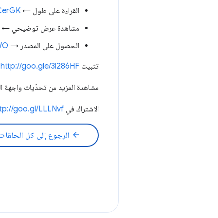
القراءة على طول ←
bCerGK
مشاهدة عرض توضيحي ←
الحصول على المصدر →
lWO
تثبيت VisBug ←
http://goo.gle/3l286HF
مشاهدة المزيد من تحدّيات واجهة 
الاشتراك في Google Chrome Developers ←
tp://goo.gl/LLLNvf
arrow_back
الرجوع إلى كل الحلقات