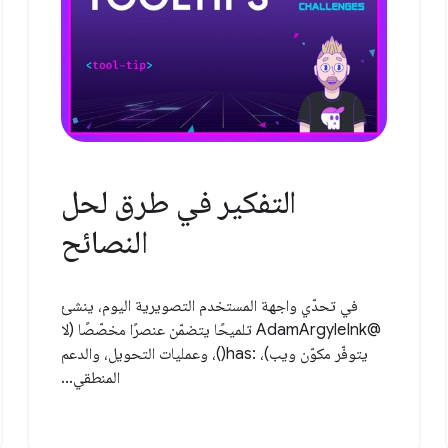
التفكير في طرق لحل
النصائح
في تحدّي واجهة المستخدم التصويرية اليوم، ينشئ
@AdamArgyleInk تلميحًا يتضمّن عنصرًا مخصّصًا (لا
يتوفّر مكوّن ويب)، :has()، وعمليات التحويل، والدعم
المنطقي...