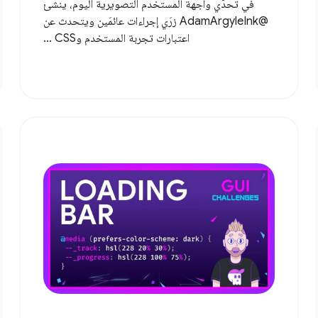
في تحدّي واجهة المستخدم التصويرية اليوم، ينشئ
@AdamArgyleInk زرَي إجراءات عائمَين ويتحدث عن
اعتبارات تجربة المستخدم وCSS ...