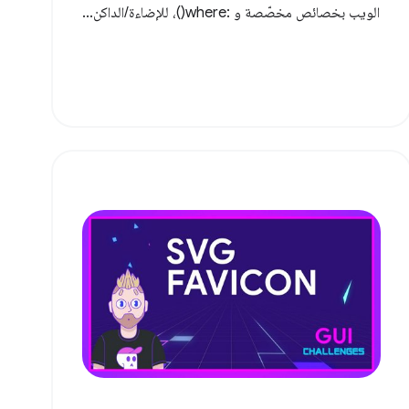
الويب بخصائص مخصّصة و :where()، للإضاءة/الداكن...