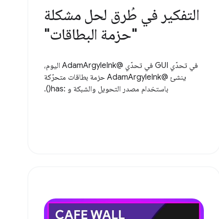
التفكير في طُرق لحل مشكلة
"حزمة البطاقات"
في تحدّي GUI في تحدّي @AdamArgyleInk اليوم،
ينشئ @AdamArgyleInk حزمة بطاقات متحرّكة
باستخدام مصدر التحويل والشبكة و :has().