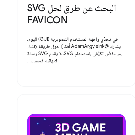
البحث عن طرق لحل SVG
FAVICON
في تحدّي واجهة المستخدم التصويرية (GUI) اليوم،
يشارك @AdamArgyleInk أفكارًا حول طريقة لإنشاء
رمز مفضّل تكيُّفي باستخدام SVG. لا يقدم SVG رسالة
لانهائية فحسب...