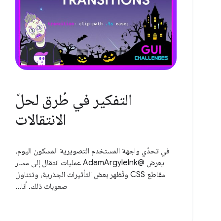
التفكير في طُرق لحلّ
الانتقالات
في تحدّي واجهة المستخدم التصويرية المسكون اليوم،
يعرض @AdamArgyleInk عمليات انتقال إلى مسار
مقاطع CSS وتُظهر بعض التأثيرات الجذرية، وتتناول
صعوبات ذلك. أنا...