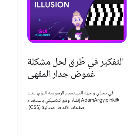
التفكير في طُرق لحل مشكلة
غموض جدار المقهى
في تحدّي واجهة المستخدم الرسومية اليوم، يعيد
@AdamArgyleInk إنشاء وهمٍ كلاسيكي باستخدام
صفحات الأنماط المتتالية (CSS).