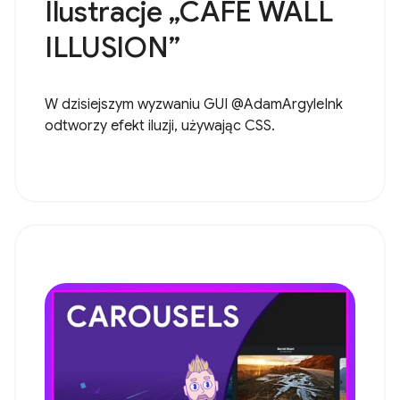
Ilustracje „CAFE WALL
ILLUSION”
W dzisiejszym wyzwaniu GUI @AdamArgyleInk
odtworzy efekt iluzji, używając CSS.