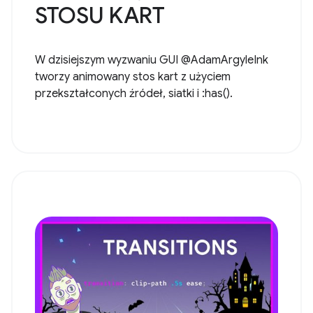
STOSU KART
W dzisiejszym wyzwaniu GUI @AdamArgyleInk
tworzy animowany stos kart z użyciem
przekształconych źródeł, siatki i :has().