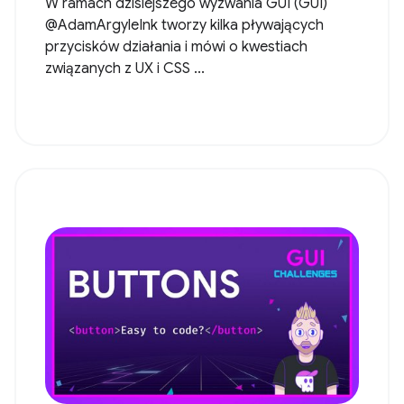
W ramach dzisiejszego wyzwania GUI (GUI)
@AdamArgyleInk tworzy kilka pływających
przycisków działania i mówi o kwestiach
związanych z UX i CSS ...