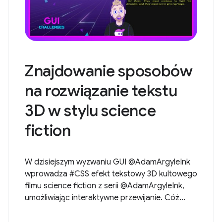
Znajdowanie sposobów
na rozwiązanie tekstu
3D w stylu science
fiction
W dzisiejszym wyzwaniu GUI @AdamArgyleInk
wprowadza #CSS efekt tekstowy 3D kultowego
filmu science fiction z serii @AdamArgyleInk,
umożliwiając interaktywne przewijanie. Cóż...