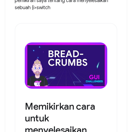
pemikiran saya tentang cara menyelesaikan
sebuah {i>switch
Memikirkan cara
untuk
menyelesaikan