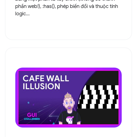
phần web!), :has(), phép biến đổi và thuộc tính
logic...