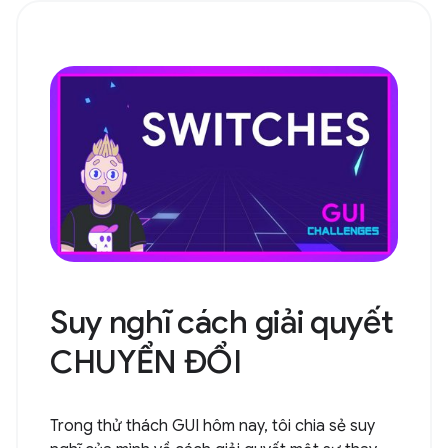
Suy nghĩ cách giải quyết
CHUYỂN ĐỔI
Trong thử thách GUI hôm nay, tôi chia sẻ suy