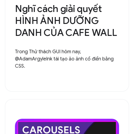
Nghĩ cách giải quyết
HÌNH ẢNH DƯỠNG
DANH CỦA CAFE WALL
Trong Thử thách GUI hôm nay,
@AdamArgyleInk tái tạo ảo ảnh cổ điển bằng
CSS.