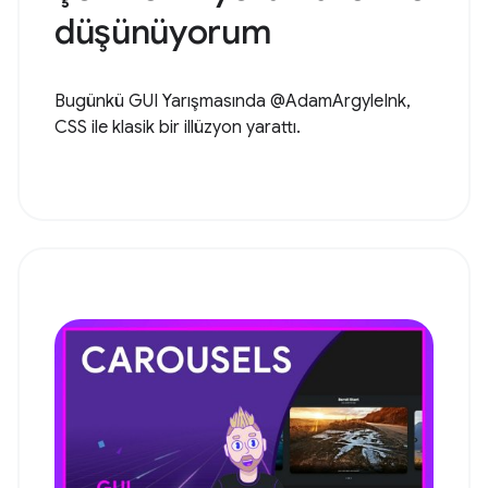
düşünüyorum
Bugünkü GUI Yarışmasında @AdamArgyleInk,
CSS ile klasik bir illüzyon yarattı.