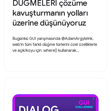
DÜĞMELERİ çözüme
kavuşturmanın yolları
üzerine düşünüyoruz
Bugünkü GUI yarışmasında @AdamArgyleInk,
web'in tüm farklı düğme türlerini özel özelliklerle
ve açık/koyu için :where() kullanarak...