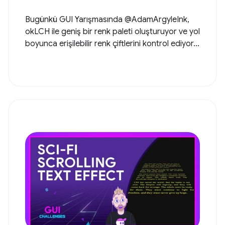
Bugünkü GUI Yarışmasında @AdamArgyleInk,
okLCH ile geniş bir renk paleti oluşturuyor ve yol
boyunca erişilebilir renk çiftlerini kontrol ediyor...