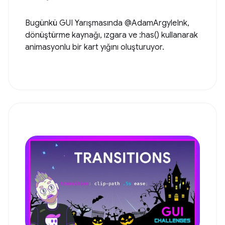
Bugünkü GUI Yarışmasında @AdamArgyleInk,
dönüştürme kaynağı, ızgara ve :has() kullanarak
animasyonlu bir kart yığını oluşturuyor.