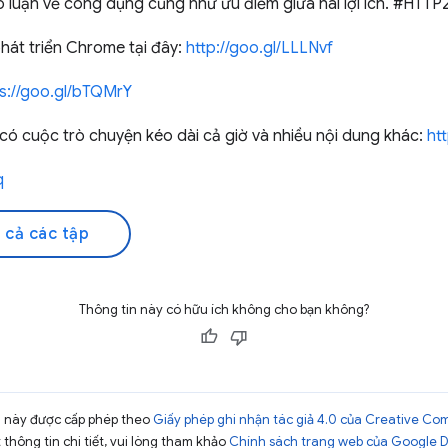
luận về công dụng cũng như ưu điểm giữa hai lợi ích. #HTTP
hát triển Chrome tại đây:
http://goo.gl/LLLNvf
ps://goo.gl/bTQMrY
 cuộc trò chuyện kéo dài cả giờ và nhiều nội dung khác:
ht
q
 cả các tập
Thông tin này có hữu ích không cho bạn không?
ng này được cấp phép theo
Giấy phép ghi nhận tác giả 4.0 của Creative C
t thông tin chi tiết, vui lòng tham khảo
Chính sách trang web của Google 