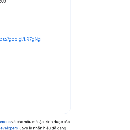
203
tps://goo.gl/LR7gNg
ommons
và các mẫu mã lập trình được cấp
Developers
. Java là nhãn hiệu đã đăng