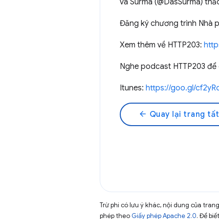
và Surma (@DasSurma) thảo 
Đăng ký chương trình Nhà p
Xem thêm về HTTP203:
htt
Nghe podcast HTTP203 để có
Itunes:
https://goo.gl/cf2yR
arrow_back
Quay lại trang tất
Trừ phi có lưu ý khác, nội dung của tra
phép theo
Giấy phép Apache 2.0
. Để biế