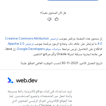
هل كان المحتوى مفيدًا؟
إنّ محتوى هذه الصفحة مرخّص بموجب
ترخيص Creative Commons Attribution
4.0‏
ما لم يُنصّ على خلاف ذلك، ونماذج الرموز مرخّصة بموجب
ترخيص Apache 2.0‏
.
للاطّلاع على التفاصيل، يُرجى مراجعة
سياسات موقع Google Developers‏
. إنّ Java
هي علامة تجارية مسجَّلة لشركة Oracle و/أو شركائها التابعين.
تاريخ التعديل الأخير: 2021-11-30 (حسب التوقيت العالمي المتفَّق عليه)
نريد مساعدتك في إنشاء مواقع إلكترونية رائعة وسريعة
وآمنة تعمل عبر المتصفحات ولجميع المستخدمين. يُعدّ
هذا الموقع الإلكتروني المركز الرئيسي للمحتوى الذي
كتبه أعضاء فريق Chrome وخبراء خارجيين