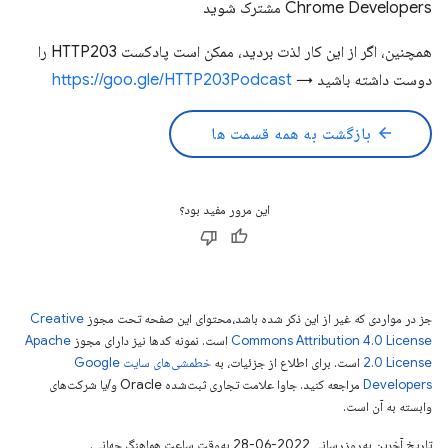
Chrome Developers مشترک شوید
همچنین، اگر از این کار لذت بردید، ممکن است پادکست HTTP203 را
دوست داشته باشید →
https://goo.gle/HTTP203Podcast
arrow_back
بازگشت به همه قسمت ها
این مرور مفید بود؟
جز در مواردی که غیر از این ذکر شده باشد،‌محتوای این صفحه تحت مجوز
Creative
Commons Attribution 4.0 License
است. نمونه کدها نیز دارای مجوز
Apache
2.0 License
است. برای اطلاع از جزئیات، به
خطمشی‌های سایت Google
Developers‏
مراجعه کنید. جاوا علامت تجاری ثبت‌شده Oracle و/یا شرکت‌های
وابسته به آن است.
تاریخ آخرین به‌روزرسانی 2022-06-28 به‌وقت ساعت هماهنگ جهانی.