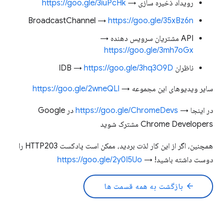
رویداد ذخیره سازی →
https://goo.gle/3iuPcHk
BroadcastChannel →
https://goo.gle/35xBz6n
API مشتریان سرویس دهنده →
https://goo.gle/3mh7oGx
ناظران IDB →
https://goo.gle/3hq3O9D
سایر ویدیوهای این مجموعه →
https://goo.gle/2wneQLl
در اینجا →
https://goo.gle/ChromeDevs
در Google
Chrome Developers مشترک شوید
همچنین، اگر از این کار لذت بردید، ممکن است پادکست HTTP203 را
دوست داشته باشید! →
https://goo.gle/2y0I5Uo
arrow_back
بازگشت به همه قسمت ها