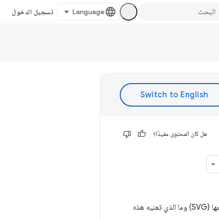
تسجيل الدخول
هل كان المحتوى مفيدًا؟
تتحدث "كاسي إيفانز" (من مؤسسة Greensock) مع "جيك" عن مسارات الرسومات الموجّهة التي يمكن تغيير حجمها (SVG) وما الذي تعنيه هذه