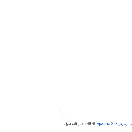
جب
ترخيص Apache 2.0‏
. للاطّلاع على التفاصيل،