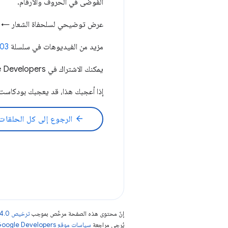
الفوضى في الحروف والأرقام.
عرض توضيحي لسلحفاة الشعار ←
مزيد من الفيديوهات في سلسلة HTTP 203 ←
203
يمكنك الاشتراك في Google Chrome Developers هنا ←
إذا أعجبك هذا، قد يعجبك بودكاست HTTP203 
arrow_back
الرجوع إلى كل الحلقات
إنّ محتوى هذه الصفحة مرخّص بموجب
ترخيص Creative Commons Attribution 4.0‏
يُرجى مراجعة
سياسات موقع Google Developers‏