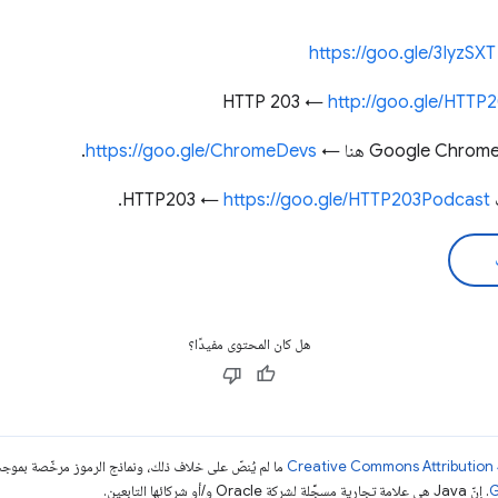
https://goo.gle/3IyzSXT
http://goo.gle/HTTP
.
https://goo.gle/ChromeDevs
←
https://goo.gle/HTTP203Podcast
.
هل كان المحتوى مفيدًا؟
ما لم يُنصّ على خلاف ذلك، ونماذج الرموز مرخّصة بمو
. إنّ Java هي علامة تجارية مسجَّلة لشركة Oracle و/أو شركائها التابعين.