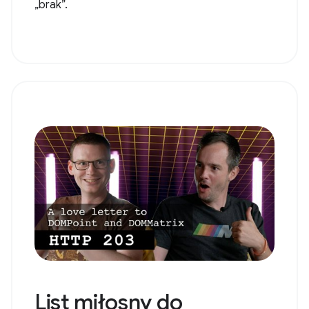
„brak”.
List miłosny do