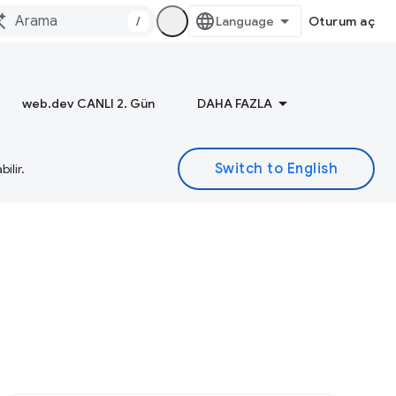
/
Oturum aç
web.dev CANLI 2. Gün
DAHA FAZLA
ilir.