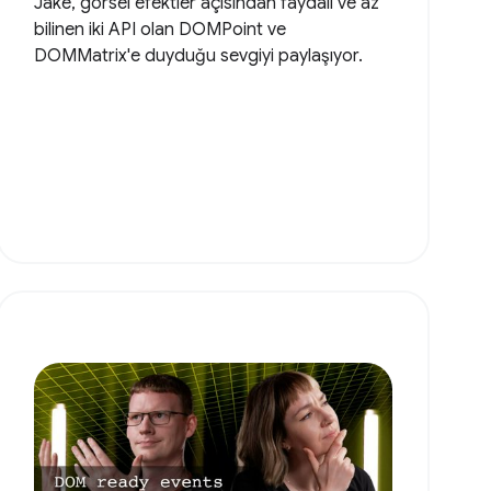
Jake, görsel efektler açısından faydalı ve az
bilinen iki API olan DOMPoint ve
DOMMatrix'e duyduğu sevgiyi paylaşıyor.