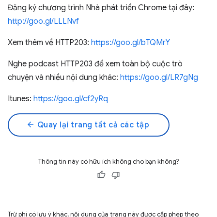
Đăng ký chương trình Nhà phát triển Chrome tại đây:
http://goo.gl/LLLNvf
Xem thêm về HTTP203:
https://goo.gl/bTQMrY
Nghe podcast HTTP203 để xem toàn bộ cuộc trò
chuyện và nhiều nội dung khác:
https://goo.gl/LR7gNg
Itunes:
https://goo.gl/cf2yRq
arrow_back
Quay lại trang tất cả các tập
Thông tin này có hữu ích không cho bạn không?
Trừ phi có lưu ý khác, nội dung của trang này được cấp phép theo