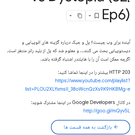
Ep6)
آینده برای وب چیست؟ پل و جیک درباره گزینه های اتوپیایی و
دیستوپیایی بحث می کنند... و معلوم شد که پل از بلید رانر متنفر است،
اگرچه ممکن است آن را با هایلندر اشتباه گرفته باشد.
HTTP 203 بیشتر را در اینجا تماشا کنید:
https://www.youtube.com/playlist?
list=PLOU2XLYxmsII_38oWcnQzXs9K9HKBMg-e
در کانال Google Developers در اینجا مشترک شوید:
http://goo.gl/mQyv5L
arrow_back
بازگشت به همه قسمت ها