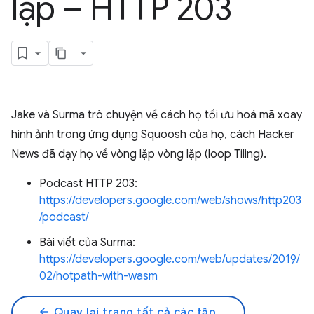
lặp – HTTP 203
Jake và Surma trò chuyện về cách họ tối ưu hoá mã xoay
hình ảnh trong ứng dụng Squoosh của họ, cách Hacker
News đã dạy họ về vòng lặp vòng lặp (loop Tiling).
Podcast HTTP 203:
https://developers.google.com/web/shows/http203
/podcast/
Bài viết của Surma:
https://developers.google.com/web/updates/2019/
02/hotpath-with-wasm
arrow_back
Quay lại trang tất cả các tập