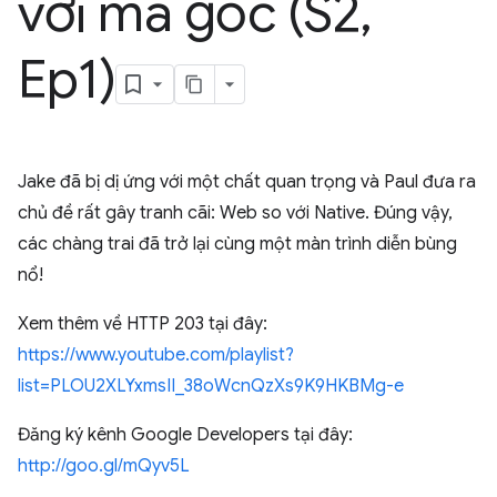
với mã gốc (S2
,
Ep1)
Jake đã bị dị ứng với một chất quan trọng và Paul đưa ra
chủ đề rất gây tranh cãi: Web so với Native. Đúng vậy,
các chàng trai đã trở lại cùng một màn trình diễn bùng
nổ!
Xem thêm về HTTP 203 tại đây:
https://www.youtube.com/playlist?
list=PLOU2XLYxmsII_38oWcnQzXs9K9HKBMg-e
Đăng ký kênh Google Developers tại đây:
http://goo.gl/mQyv5L