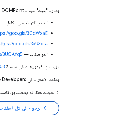
يشارك "جيك" حبه لـ DOMPoint وDOMatrix، وهما واجهتا برمجة تطبيقات غير معروفتين ومفيدتَين للتأثيرات البصرية.
العرض التوضيحي الكامل ←
tps://goo.gle/3CdWxaE
https://goo.gle/3xU3efa
المواصفات ←
le/3UGAYq5
مزيد من الفيديوهات في سلسلة HTTP 203 ←
203
يمكنك الاشتراك في Google Chrome Developers هنا ←
إذا أعجبك هذا، قد يعجبك بودكاست HTTP203 
arrow_back
الرجوع إلى كل الحلقات