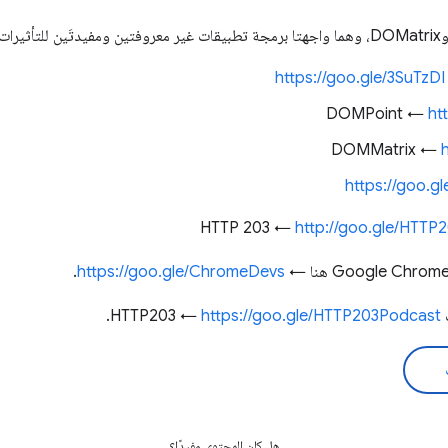
https://goo.gle/3SuTzDI
DOMPoint ←
ht
DOMMatrix ←
https://goo.g
http://goo.gle/HTTP
.
https://goo.gle/ChromeDevs
←
https://goo.gle/HTTP203Podcast
.
هل كان المحتوى مفيدًا؟