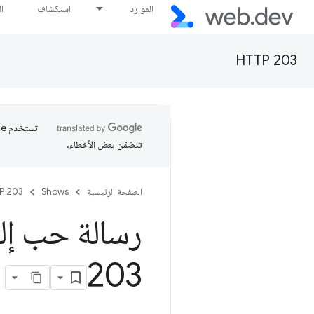
الموارد
استكشاف
ا
HTTP 203
تتضمّن بعض الأخطاء.
الصفحة الرئيسية
Shows
P 203
رسالة حب إلى DOMPoint وrix
203