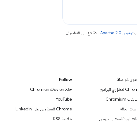
جب
ترخيص Apache 2.0‏
. للاطّلاع على التفاصيل،
وى ذو صلة
Follow
 لمطوّري البرامج
@ChromiumDev on X
ات Chromium
YouTube
سات الحالة
Chrome للمطوّرين على LinkedIn
ات البودكاست والعروض
خلاصة RSS