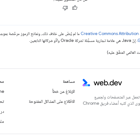
ما لم يُنصّ على خلاف ذلك، ونماذج الرموز مرخّصة بمو
. إنّ Java هي علامة تجارية مسجَّلة لشركة Oracle و/أو شركائها التابعين.
مساهمة
محت
الإبلاغ عن خطأ
Chrome
 تعمل عبر المتصفحات ولجميع
الاطّلاع على المشاكل المفتوحة
تحديث
المستخدمين. يُعدّ هذا الموقع الإلكتروني المركز الرئيسي للمحتوى الذي كتبه أعضاء فريق Chrome
درا
ملف