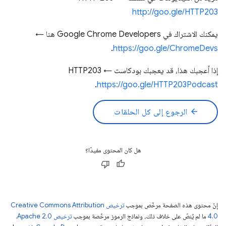
http://goo.gle/HTTP203
يمكنك الاشتراك في Google Chrome Developers هنا ←
.
https://goo.gle/ChromeDevs
إذا أعجبك هذا، قد يعجبك بودكاست HTTP203 ←
.
https://goo.gle/HTTP203Podcast
arrow_back
الرجوع إلى كل الحلقات
هل كان المحتوى مفيدًا؟
إنّ محتوى هذه الصفحة مرخّص بموجب
ترخيص Creative Commons Attribution
4.0‏
ما لم يُنصّ على خلاف ذلك، ونماذج الرموز مرخّصة بموجب
ترخيص Apache 2.0‏
.