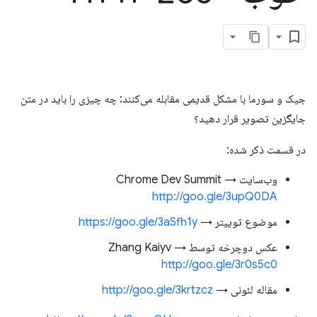
جیک و سورما با مشکل قدیمی مقابله می‌کنند: چه چیزی را باید در متن
جایگزین تصویر قرار دهید؟
در قسمت ذکر شده:
وب‌سایت Chrome Dev Summit →
http://goo.gle/3upQ0DA
موضوع توییتر →
https://goo.gle/3aSfh1y
عکس دوچرخه توسط Zhang Kaiyv →
http://goo.gle/3r0s5c0
مقاله لئونی →
http://goo.gle/3krtzcz