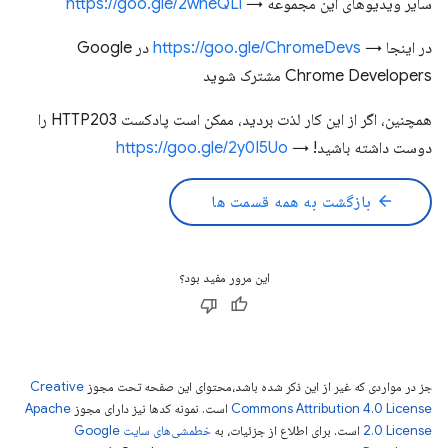
سایر ویدیوهای این مجموعه →
https://goo.gle/2wneQLl
در اینجا →
https://goo.gle/ChromeDevs
در Google
Chrome Developers مشترک شوید
همچنین، اگر از این کار لذت بردید، ممکن است پادکست HTTP203 را
دوست داشته باشید! →
https://goo.gle/2y0I5Uo
arrow_back
بازگشت به همه قسمت ها
این مرور مفید بود؟
جز در مواردی که غیر از این ذکر شده باشد،‌محتوای این صفحه تحت مجوز
Creative
Commons Attribution 4.0 License
است. نمونه کدها نیز دارای مجوز
Apache
2.0 License
است. برای اطلاع از جزئیات، به
خطمشی‌های سایت Google