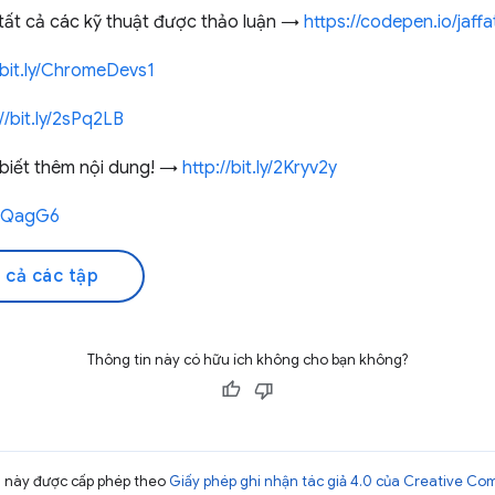
 tất cả các kỹ thuật được thảo luận →
https://codepen.io/jaf
/bit.ly/ChromeDevs1
//bit.ly/2sPq2LB
biết thêm nội dung! →
http://bit.ly/2Kryv2y
2IQagG6
 cả các tập
Thông tin này có hữu ích không cho bạn không?
ng này được cấp phép theo
Giấy phép ghi nhận tác giả 4.0 của Creative C