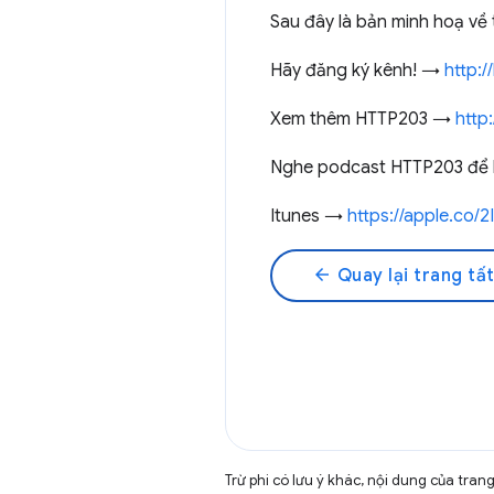
Sau đây là bản minh hoạ về
Hãy đăng ký kênh! →
http:/
Xem thêm HTTP203 →
http:
Nghe podcast HTTP203 để 
Itunes →
https://apple.co/
arrow_back
Quay lại trang tất
Trừ phi có lưu ý khác, nội dung của tra