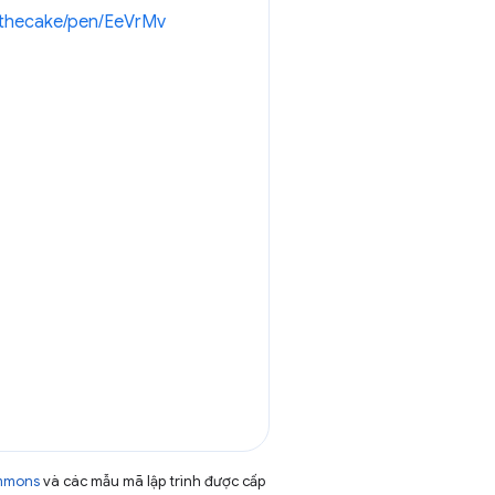
fathecake/pen/EeVrMv
ommons
và các mẫu mã lập trình được cấp