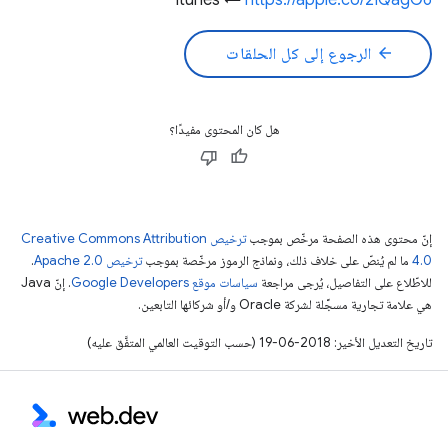
Itunes ←
https://apple.co/2IQagG6
arrow_back
الرجوع إلى كل الحلقات
هل كان المحتوى مفيدًا؟
إنّ محتوى هذه الصفحة مرخّص بموجب
ترخيص Creative Commons Attribution
4.0‏
ما لم يُنصّ على خلاف ذلك، ونماذج الرموز مرخّصة بموجب
ترخيص Apache 2.0‏
.
للاطّلاع على التفاصيل، يُرجى مراجعة
سياسات موقع Google Developers‏
. إنّ Java
هي علامة تجارية مسجَّلة لشركة Oracle و/أو شركائها التابعين.
تاريخ التعديل الأخير: 2018-06-19 (حسب التوقيت العالمي المتفَّق عليه)