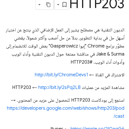
HTTP203
الديون التقنية هي مصطلح يشير إلى العمل الإضافي الذي ينتج عن اختيار
أسهل حل في بداية التطوير، بدلاً من حل أصعب وأكثر شمولاً. يقضي
مطوِّر برامج Chrome "إيوا Gasperowicz" بعض الوقت للانضمام إلى
Jake & Surma في مناقشة ممتعة حول الديون التقنية وأداء الويب
وأدوات أداء الويب. #HTTP203
الاشتراك في القناة ←
http://bit.ly/ChromeDevs1
مشاهدة المزيد من عمليات HTTP203 ←
http://bit.ly/2sPq2LB
استمِع إلى بودكاست HTTP203 للحصول على مزيد من المحتوى. →
https://developers.google.com/web/shows/http203/pod
cast/