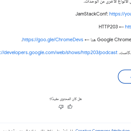
 الأنواع الأخرى من الوحدات.
https://y
ht
.
https://goo.gle/ChromeDevs
ودكاست.
s://developers.google.com/web/shows/http203/podcast
هل كان المحتوى مفيدًا؟
ما لم يُنصّ على خلاف ذلك، ونماذج الرموز مرخّصة بمو