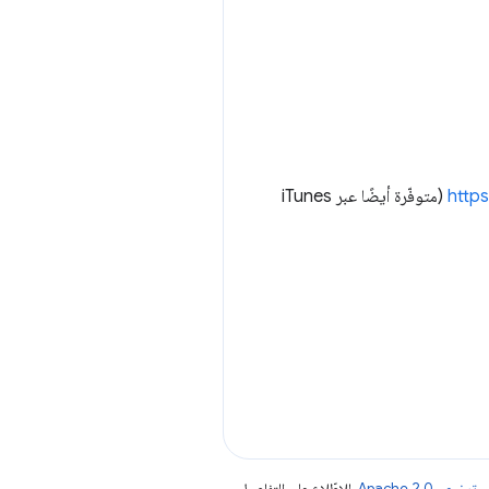
http
(متوفّرة أيضًا عبر iTunes
جب
ترخيص Apache 2.0‏
. للاطّلاع على التفاصيل،