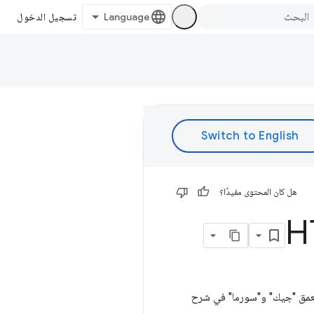
تسجيل الدخول
هل كان المحتوى مفيدًا؟
، ولكن بعد ذلك... تمت إزالتها. ويتعمق "جيك" و"سورما" في شرح