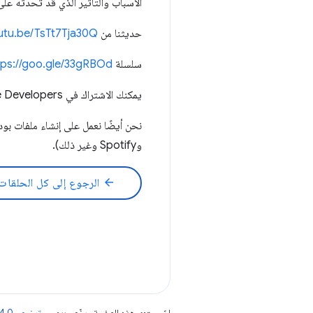
الأسباب والتأثير الذي قد تحدثه على
حديثنا من JamStackConf:
outu.be/TsTt7Tja30Q
سلسلة HTTP203 ←
tps://goo.gle/33gRBOd
يمكنك الاشتراك في Google Chrome Developers هنا ←
نحن أيضًا نعمل على إنشاء ملفات ب
وSpotify وغير ذلك).
arrow_back
الرجوع إلى كل الحلقات
إنّ محتوى هذه الصفحة مرخّص بموجب
ترخيص Creative Commons Attribution 4.0‏