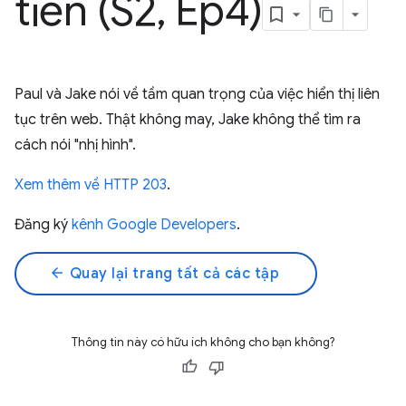
tiến (S2
,
Ep4)
Paul và Jake nói về tầm quan trọng của việc hiển thị liên
tục trên web. Thật không may, Jake không thể tìm ra
cách nói "nhị hình".
Xem thêm về HTTP 203
.
Đăng ký
kênh Google Developers
.
arrow_back
Quay lại trang tất cả các tập
Thông tin này có hữu ích không cho bạn không?