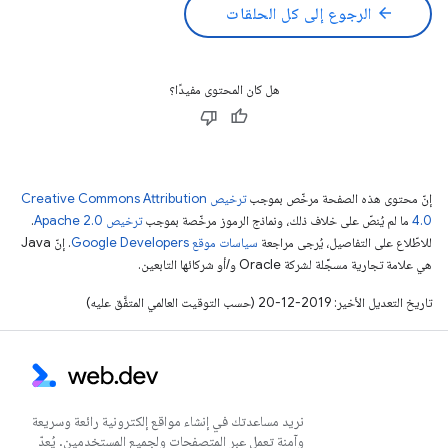
arrow_back
الرجوع إلى كل الحلقات
هل كان المحتوى مفيدًا؟
إنّ محتوى هذه الصفحة مرخّص بموجب
ترخيص Creative Commons Attribution
4.0‏
ما لم يُنصّ على خلاف ذلك، ونماذج الرموز مرخّصة بموجب
ترخيص Apache 2.0‏
.
للاطّلاع على التفاصيل، يُرجى مراجعة
سياسات موقع Google Developers‏
. إنّ Java
هي علامة تجارية مسجَّلة لشركة Oracle و/أو شركائها التابعين.
تاريخ التعديل الأخير: 2019-12-20 (حسب التوقيت العالمي المتفَّق عليه)
نريد مساعدتك في إنشاء مواقع إلكترونية رائعة وسريعة
وآمنة تعمل عبر المتصفحات ولجميع المستخدمين. يُعدّ