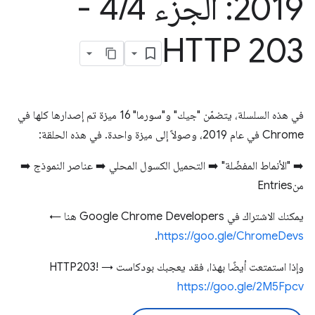
2019: الجزء 4
/
4 -
HTTP 203
في هذه السلسلة، يتضمّن "جيك" و"سورما" 16 ميزة تم إصدارها كلها في
Chrome في عام 2019، وصولاً إلى ميزة واحدة. في هذه الحلقة:
➡️ "الأنماط المفضّلة" ➡️ التحميل الكسول المحلي ➡️ عناصر النموذج ➡️
منEntries
يمكنك الاشتراك في Google Chrome Developers هنا ←
.
https://goo.gle/ChromeDevs
وإذا استمتعت أيضًا بهذا، فقد يعجبك بودكاست HTTP203! →
https://goo.gle/2M5Fpcv