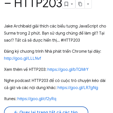
– HTTP203
Jake Archibald giải thích các biểu tượng JavaScript cho
Surma trong 2 phút. Bạn sử dụng chúng để làm gì!? Tại
sao!? Tất cả sẽ được hiển thị... #HTTP203
Đăng ký chương trình Nhà phát triển Chrome tại đây:
http://goo.gl/LLLNvf
Xem thêm về HTTP203:
https://goo.gl/bTQMrY
Nghe podcast HTTP203 để có cuộc trò chuyện kéo dài
cả giờ và các nội dung khác:
https://goo.gl/LR7gNg
Itunes:
https://goo.gl/cf2yRq
arrow_back
Quay lại trang tất cả các tập