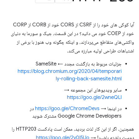
آیا کوکی های خود را از CSRF از CORS خود از CORB از CORP
خود از COEP خود می دانید؟ در این قسمت، جیک و سورما به دنیای
واکشی‌های متقاطع می‌پردازند، و اینکه چگونه وب هنوز با برخی از
اشتباهات طراحی اولیه مبارزه می‌کند.
جزئیات مربوط به بازگشت مجدد SameSite ←
https://blog.chromium.org/2020/04/temporari
ly-rolling-back-samesite.html
سایر ویدیوهای این مجموعه →
https://goo.gle/2wneQLl
در اینجا →
https://goo.gle/ChromeDevs
در
Google Chrome Developers مشترک شوید
همچنین، اگر از این کار لذت بردید، ممکن است پادکست HTTP203 را
دوست داشته باشید! →
https://goo.gle/2y0I5Uo