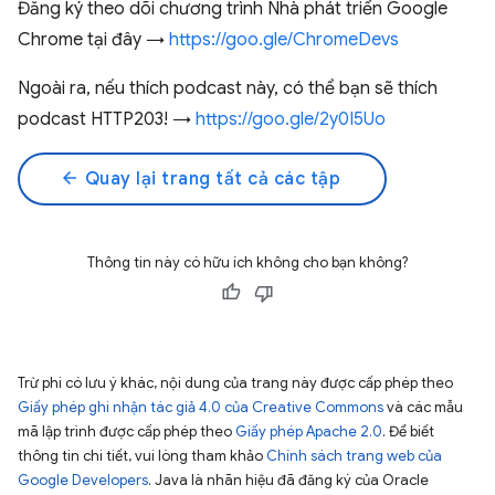
Đăng ký theo dõi chương trình Nhà phát triển Google
Chrome tại đây →
https://goo.gle/ChromeDevs
Ngoài ra, nếu thích podcast này, có thể bạn sẽ thích
podcast HTTP203! →
https://goo.gle/2y0I5Uo
arrow_back
Quay lại trang tất cả các tập
Thông tin này có hữu ích không cho bạn không?
Trừ phi có lưu ý khác, nội dung của trang này được cấp phép theo
Giấy phép ghi nhận tác giả 4.0 của Creative Commons
và các mẫu
mã lập trình được cấp phép theo
Giấy phép Apache 2.0
. Để biết
thông tin chi tiết, vui lòng tham khảo
Chính sách trang web của
Google Developers
. Java là nhãn hiệu đã đăng ký của Oracle