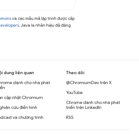
ommons
và các mẫu mã lập trình được cấp
Developers
. Java là nhãn hiệu đã đăng
ội dung liên quan
Theo dõi
hrome dành cho nhà phát
@ChromiumDev trên X
iển
YouTube
ản cập nhật Chromium
Chrome dành cho nhà phát
hiên cứu điển hình
triển trên LinkedIn
dcast và chương trình
RSS