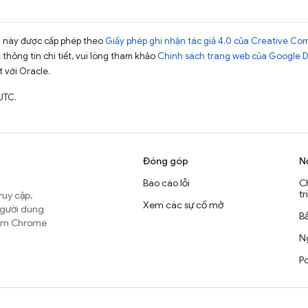
ng này được cấp phép theo
Giấy phép ghi nhận tác giả 4.0 của Creative C
t thông tin chi tiết, vui lòng tham khảo
Chính sách trang web của Google 
t với Oracle.
UTC.
Đóng góp
N
Báo cáo lỗi
C
tr
ruy cập,
Xem các sự cố mở
người dùng
B
nhóm Chrome
Ng
Po