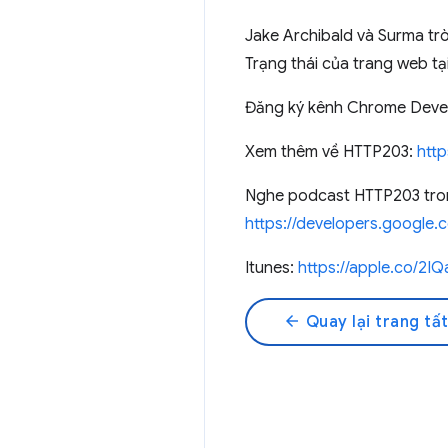
Jake Archibald và Surma tr
Trạng thái của trang web t
Đăng ký kênh Chrome Deve
Xem thêm về HTTP203:
http
Nghe podcast HTTP203 tron
https://developers.google
Itunes:
https://apple.co/2I
arrow_back
Quay lại trang tất