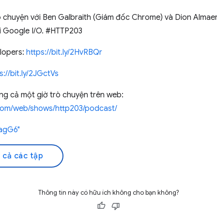
ò chuyện với Ben Galbraith (Giám đốc Chrome) và Dion Almae
ại Google I/O. #HTTP203
lopers:
https://bit.ly/2HvRBQr
s://bit.ly/2JGctVs
g cả một giờ trò chuyện trên web:
.com/web/shows/http203/podcast/
QagG6"
 cả các tập
Thông tin này có hữu ích không cho bạn không?