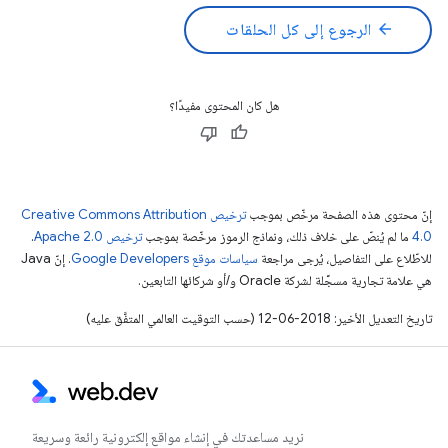
arrow_back
الرجوع إلى كل الحلقات
هل كان المحتوى مفيدًا؟
إنّ محتوى هذه الصفحة مرخّص بموجب
ترخيص Creative Commons Attribution
4.0‏
ما لم يُنصّ على خلاف ذلك، ونماذج الرموز مرخّصة بموجب
ترخيص Apache 2.0‏
.
للاطّلاع على التفاصيل، يُرجى مراجعة
سياسات موقع Google Developers‏
. إنّ Java
هي علامة تجارية مسجَّلة لشركة Oracle و/أو شركائها التابعين.
تاريخ التعديل الأخير: 2018-06-12 (حسب التوقيت العالمي المتفَّق عليه)
نريد مساعدتك في إنشاء مواقع إلكترونية رائعة وسريعة