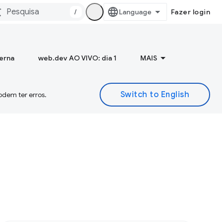
/
Fazer login
terna
web.dev AO VIVO: dia 1
MAIS
odem ter erros.