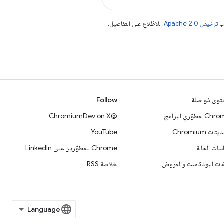
جب
ترخيص Apache 2.0‏
. للاطّلاع على التفاصيل،
وى ذو صلة
Follow
 لمطوّري البرامج
@ChromiumDev on X
ات Chromium
YouTube
سات الحالة
Chrome للمطوّرين على LinkedIn
ات البودكاست والعروض
خلاصة RSS