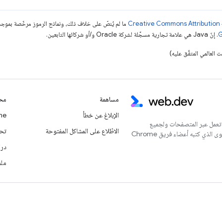
ما لم يُنصّ على خلاف ذلك، ونماذج الرموز مرخّصة بمو
. إنّ Java هي علامة تجارية مسجَّلة لشركة Oracle و/أو شركائها التابعين.
مساهمة
محت
الإبلاغ عن خطأ
Chrome
 تعمل عبر المتصفحات ولجميع
الاطّلاع على المشاكل المفتوحة
تحديث
المستخدمين. يُعدّ هذا الموقع الإلكتروني المركز الرئيسي للمحتوى الذي كتبه أعضاء فريق Chrome
درا
ملف