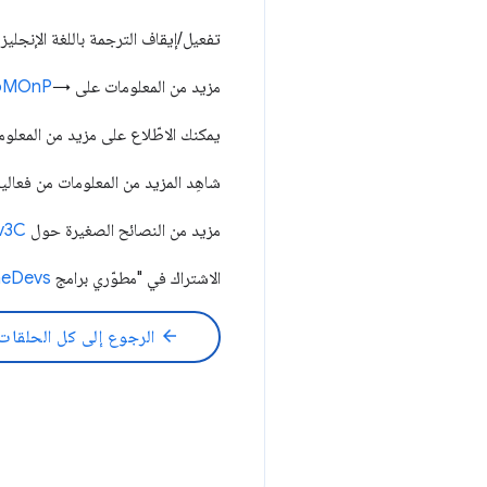
تفعيل/إيقاف الترجمة باللغة الإنجلي
مزيد من المعلومات على →
3ioMOnP
يمكنك الاطّلاع على مزيد من المعلوم
شاهِد المزيد من المعلومات من فعالي
مزيد من النصائح الصغيرة حول Supercharged →
hv3C
الاشتراك في "مطوّري برامج Chrome" ←
meDevs
arrow_back
الرجوع إلى كل الحلقات