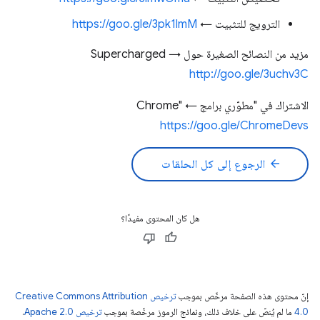
الترويج للتثبيت ←
https://goo.gle/3pk1lmM
مزيد من النصائح الصغيرة حول Supercharged →
http://goo.gle/3uchv3C
الاشتراك في "مطوّري برامج Chrome" ←
https://goo.gle/ChromeDevs
arrow_back
الرجوع إلى كل الحلقات
هل كان المحتوى مفيدًا؟
إنّ محتوى هذه الصفحة مرخّص بموجب
ترخيص Creative Commons Attribution
4.0‏
ما لم يُنصّ على خلاف ذلك، ونماذج الرموز مرخّصة بموجب
ترخيص Apache 2.0‏
.