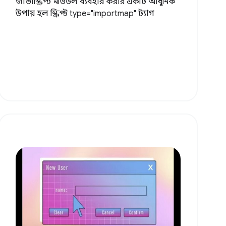
জাভাস্ক্রিপ্ট মডিউল ব্যবহার করার একটি আধুনিক
উপায় হল স্ক্রিপ্ট type="importmap" ট্যাগ