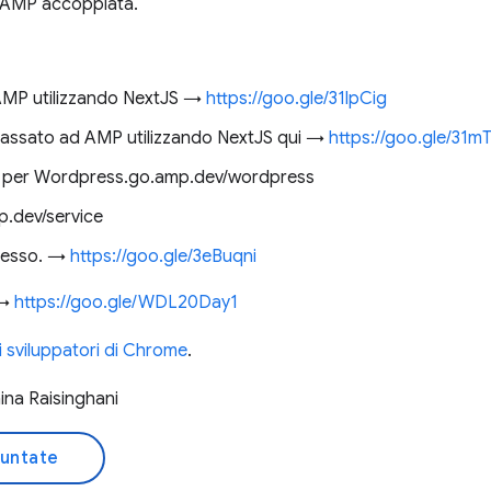
 AMP accoppiata.
AMP utilizzando NextJS →
https://goo.gle/31lpCig
passato ad AMP utilizzando NextJS qui →
https://goo.gle/31m
ale per Wordpress.go.amp.dev/wordpress
p.dev/service
stesso. →
https://goo.gle/3eBuqni
 →
https://goo.gle/WDL20Day1
li sviluppatori di Chrome
.
ina Raisinghani
puntate