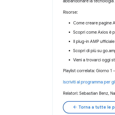
abbandonare la tecnologia
Risorse:
Come creare pagine 
Scopri come Axios è 
Il plug-in AMP uffici
Scopri di più su go.am
Vieni a trovarci oggi 
Playlist correlata: Giorno 1
Iscriviti al programma per g
Relatori: Sebastian Benz, Na
arrow_back
Torna a tutte le 