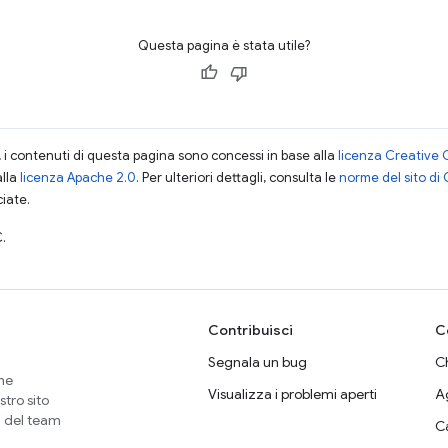
Questa pagina è stata utile?
i contenuti di questa pagina sono concessi in base alla
licenza Creative 
alla
licenza Apache 2.0
. Per ulteriori dettagli, consulta le
norme del sito di
ciate.
.
Contribuisci
C
Segnala un bug
Ch
che
Visualizza i problemi aperti
A
stro sito
i del team
C