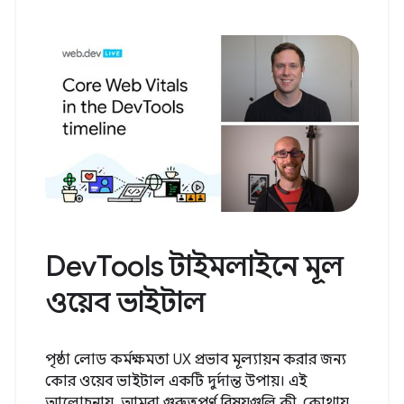
DevTools টাইমলাইনে মূল
ওয়েব ভাইটাল
পৃষ্ঠা লোড কর্মক্ষমতা UX প্রভাব মূল্যায়ন করার জন্য
কোর ওয়েব ভাইটাল একটি দুর্দান্ত উপায়। এই
আলোচনায়, আমরা গুরুত্বপূর্ণ বিষয়গুলি কী, কোথায়