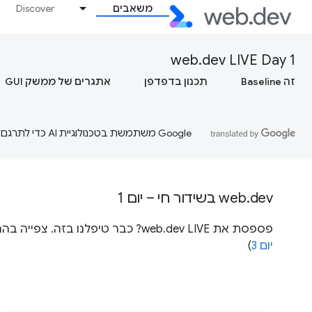
משאבים
Discover
web.dev LIVE Day 1
זה Baseline
תכנון בדפדפן
אתגרים של ממשק GUI
‫Google משתמשת בטכנולוגיית AI כדי לתרגם תוכן לשפה המועדפת עליך. בתרגומים כאלו עשויות להיות שגיאות.
web.dev בשידור חי – יום 1
פספסת את web.dev LIVE? כבר טיפלנו בזה. צפייה בהרצאות מאירוע web.dev בשידור חי 2020 ב-YouTube (
יום 3
)