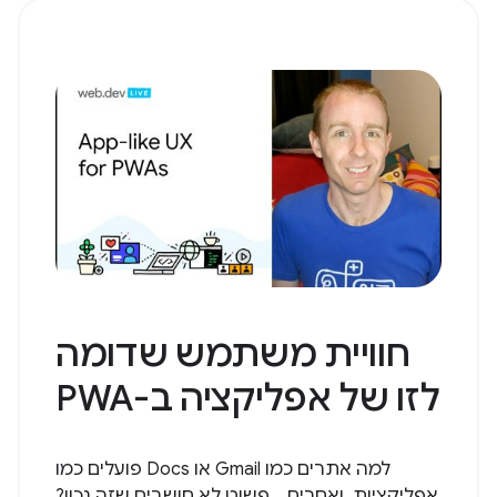
חוויית משתמש שדומה
לזו של אפליקציה ב-PWA
למה אתרים כמו Gmail או Docs פועלים כמו
אפליקציות, ואחרים... פשוט לא חושבים שזה נכון?