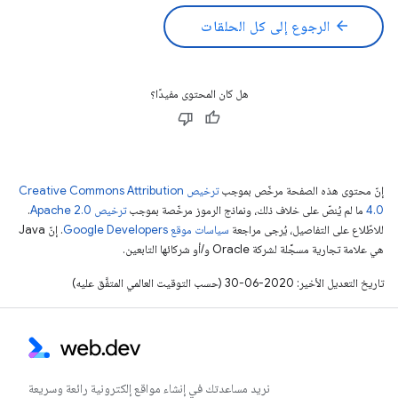
arrow_back
الرجوع إلى كل الحلقات
هل كان المحتوى مفيدًا؟
إنّ محتوى هذه الصفحة مرخّص بموجب
ترخيص Creative Commons Attribution
4.0‏
ما لم يُنصّ على خلاف ذلك، ونماذج الرموز مرخّصة بموجب
ترخيص Apache 2.0‏
.
للاطّلاع على التفاصيل، يُرجى مراجعة
سياسات موقع Google Developers‏
. إنّ Java
هي علامة تجارية مسجَّلة لشركة Oracle و/أو شركائها التابعين.
تاريخ التعديل الأخير: 2020-06-30 (حسب التوقيت العالمي المتفَّق عليه)
نريد مساعدتك في إنشاء مواقع إلكترونية رائعة وسريعة