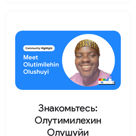
Знакомьтесь:
Олутимилехин
Олушуйи