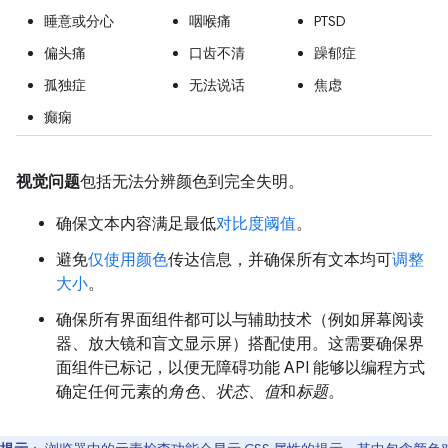
睡意或分心
咽喉痛
PTSD
偏头痛
口齿不清
躁郁症
孤独症
无法说话
焦虑
癫痫
视觉问题
包括无法分辨颜色到完全失明。
确保文本内容满足最低
对比度阈值
。
避免
仅使用颜色
传达信息，并确保所有文本均可
调整
大小
。
确保所有界面组件都可以与辅助技术（例如屏幕阅读
器、放大镜和盲文显示屏）搭配使用。这需要确保界
面组件已标记，以便无障碍功能 API 能够以编程方式
确定任何元素的
角色
、
状态
、
值
和
标题
。