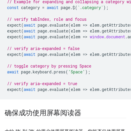
// Example for expanding and collapsing a category w
const
category
=
await
page
.
$
(
`.category`
);
// verify tabIndex, role and focus
expect
(
await
page
.
evaluate
(
elem
=
>
elem
.
getAttribute
expect
(
await
page
.
evaluate
(
elem
=
>
elem
.
getAttribute
expect
(
await
page
.
evaluate
(
elem
=
>
window
.
document
.
a
// verify aria-expanded = false
expect
(
await
page
.
evaluate
(
elem
=
>
elem
.
getAttribute
// toggle category by pressing Space
await
page
.
keyboard
.
press
(
'Space'
);
// verify aria-expanded = true
expect
(
await
page
.
evaluate
(
elem
=
>
elem
.
getAttribute
确保成功使用屏幕阅读器