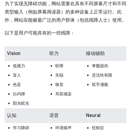
为了实现无障碍功能，网站需要在具有不同屏幕尺寸和不同
类型输入（例如屏幕阅读器）的多种设备上正常运行。此
外，网站应能被最广泛的用户群体（包括残障人士）使用。
以下是用户可能具有的一些残障：
Vision
听力
移动辅助
低视力
听障
脊髓损伤
盲人
失聪
灵活性有限
色盲
噪音
双手满载
白内障
耳部感染
阳光眩光
认知
语音
Neural
学习障碍
环境噪声
忧郁症