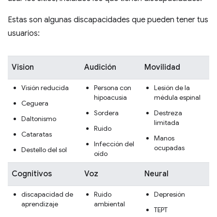
Estas son algunas discapacidades que pueden tener tus
usuarios:
Vision
Audición
Movilidad
Visión reducida
Persona con
Lesión de la
hipoacusia
médula espinal
Ceguera
Sordera
Destreza
Daltonismo
limitada
Ruido
Cataratas
Manos
Infección del
ocupadas
Destello del sol
oído
Cognitivos
Voz
Neural
discapacidad de
Ruido
Depresión
aprendizaje
ambiental
TEPT