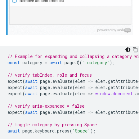
// Example for expanding and collapsing a category w
const
category
=
await
page
.
$
(
`.category`
);
// verify tabIndex, role and focus
expect
(
await
page
.
evaluate
(
elem
=
>
elem
.
getAttribute
expect
(
await
page
.
evaluate
(
elem
=
>
elem
.
getAttribute
expect
(
await
page
.
evaluate
(
elem
=
>
window
.
document
.
a
// verify aria-expanded = false
expect
(
await
page
.
evaluate
(
elem
=
>
elem
.
getAttribute
// toggle category by pressing Space
await
page
.
keyboard
.
press
(
'Space'
);