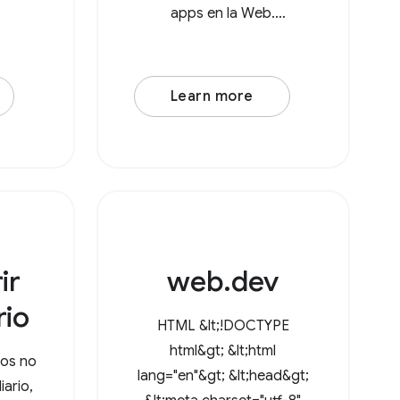
apps en la Web.
Tradicionalmente, los
usuarios debían subir un
archivo, realizar algunos
Learn more
cambios y, luego, volver a
descargarlo, lo que
generaba una copia en la
carpeta
ir
web.dev
rio
HTML &lt;!DOCTYPE
html&gt; &lt;html
ios no
lang="en"&gt; &lt;head&gt;
iario,