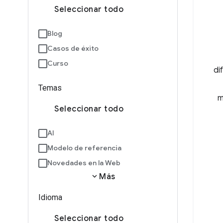
Seleccionar todo
Blog
Casos de éxito
Curso
di
Temas
m
Seleccionar todo
AI
Modelo de referencia
Novedades en la Web
expand_more
Más
Idioma
Seleccionar todo