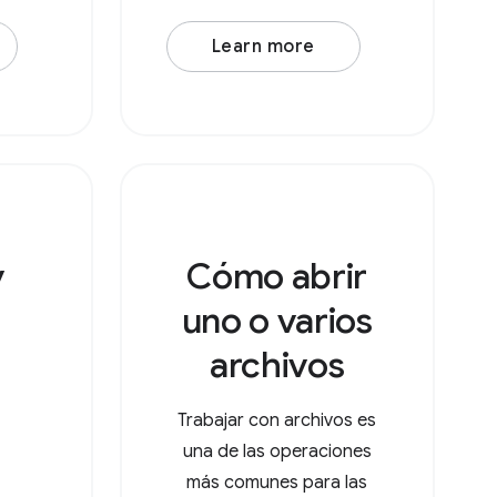
requiere que especifiques
Learn more
la propiedad action (una
URL de control) y la
propiedad accept, que es
un objeto con tipos de
MIME como claves y arrays
de
v
Cómo abrir
uno o varios
archivos
Trabajar con archivos es
una de las operaciones
más comunes para las