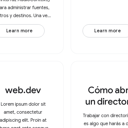
ara administrar fuentes,
iltros y destinos. Una vez
que creaste un nuevo
Learn more
Learn more
AudioContext(), crea un
odo de fuente de audio,
como un
udioBufferSourceNode o
OscillatorNode. Por
ejemplo, considera un
web.dev
Cómo abr
un directo
Lorem ipsum dolor sit
amet, consectetur
Trabajar con director
adipiscing elit. Proin at
es algo que harás a d