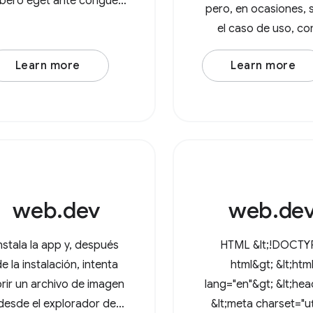
libero eget ante congue
pero, en ocasiones, 
molestie. Integer varius
el caso de uso, c
enim leo. Duis est nisi,
querer procesar toda
lamcorper et posuere eu,
Learn more
Learn more
imágenes de un direc
mattis sed lorem. Lorem
Con la API de File S
ipsum dolor sit amet,
Access, los usuarios
nsectetur adipiscing elit.
pueden abrir director
In at
el navegador
web.dev
web.de
nstala la app y, después
HTML &lt;!DOCTY
e la instalación, intenta
html&gt; &lt;htm
rir un archivo de imagen
lang="en"&gt; &lt;he
desde el explorador de
&lt;meta charset="ut