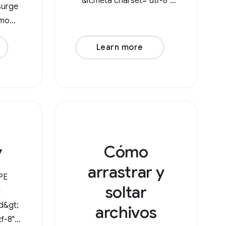
&lt;meta charset="utf-8"
surge
/&gt; &lt;meta
omo
name="viewport"
s las
content="width=device-
Learn more
torio.
width, initial-scale=1" /&gt;
ystem
&lt;link rel="icon"
 ahora
href="data:image/svg+xml,
ios en
&lt;svg
v
Cómo
arrastrar y
PE
soltar
l
ad&gt;
archivos
f-8"