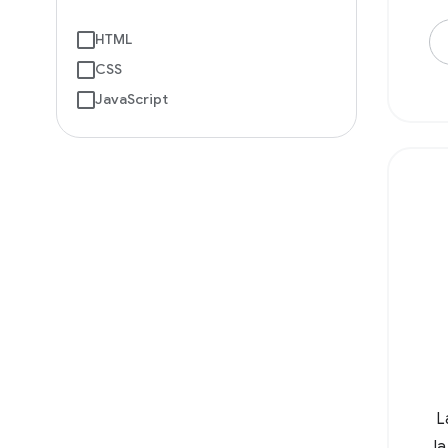
HTML
CSS
JavaScript
L
l