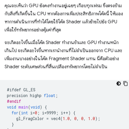
คุณจะเห็นว่า GPU ยังคงทำงานอยู่เฉยๆ เกือบทุกเฟรม ซึ่งตรงข้าม
กับสิ่งที่เกิดขึ้นใน CPU หากต้องการเพิ่มประสิทธิภาพโค้ดนี้ ให้มอง
หาการดำเนินการที่ทำได้โดยใช้โค้ด Shader แล้วย้ายไปยัง GPU
เพื่อใช้ทรัพยากรอย่างคุ้มค่าที่สุด
จะเกิดอะไรขึ้นเมื่อโค้ด Shader ทำงานช้าและ GPU ทำงานหนัก
เกินไป จะเกิดอะไรขึ้นหากเรานำงานที่ไม่จำเป็นออกจาก CPU และ
เพิ่มงานบางอย่างในโค้ด Fragment Shader แทน นี่คือตัวอย่าง
Shader ระดับเศษส่วนที่สิ้นเปลืองทรัพยากรโดยไม่จำเป็น
#
ifdef
GL_ES
precision
highp
float
;
#endif
void
main
(
void
)
{
for
(
int
i
=
0
;
i<9999
;
i
++
)
{
gl_FragColor
=
vec4
(
1.0
,
0
,
0
,
1.0
);
}