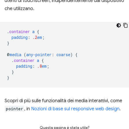
utenti di touchscreen, indipendentemente dal dispositivo
che utilizzano.
.
container
a
{
padding
:
.2
em
;
}
@
media
(
any-pointer
:
coarse
)
{
.
container
a
{
padding
:
.8
em
;
}
}
Scopri di più sulle funzionalità dei media interattivi, come
pointer
, in
Nozioni di base sul responsive web design
.
Questa pagina è stata utile?