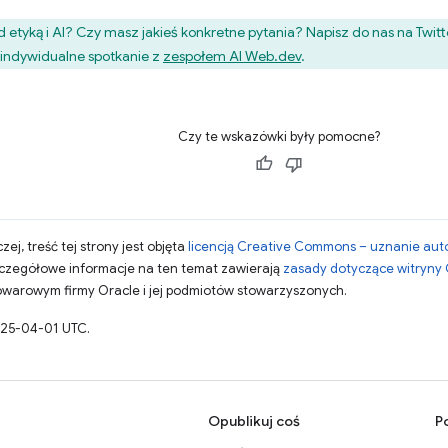
 etyką i AI? Czy masz jakieś konkretne pytania? Napisz do nas na Twit
 indywidualne spotkanie z
zespołem AI Web.dev
.
Czy te wskazówki były pomocne?
zej, treść tej strony jest objęta
licencją Creative Commons – uznanie aut
zczegółowe informacje na ten temat zawierają
zasady dotyczące witryny
warowym firmy Oracle i jej podmiotów stowarzyszonych.
025-04-01 UTC.
Opublikuj coś
P