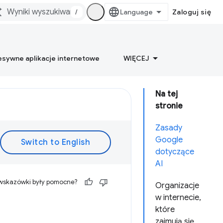
/
Zaloguj się
esywne aplikacje internetowe
WIĘCEJ
Na tej
stronie
Zasady
Google
dotyczące
AI
 wskazówki były pomocne?
Organizacje
w internecie,
które
zajmują się