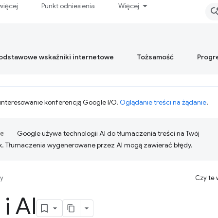
więcej
Punkt odniesienia
Więcej
podstawowe wskaźniki internetowe
Tożsamość
Progr
interesowanie konferencją Google I/O.
Oglądanie treści na żądanie
.
Google używa technologii AI do tłumaczenia treści na Twój
k. Tłumaczenia wygenerowane przez AI mogą zawierać błędy.
y
Czy te
i AI