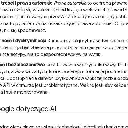
treści i prawa autorskie
Prawa autorskie
to ochrona prawna 
rawa różnią się w zależności od kraju, a wiele z nich prowadz
treściami generowanymi przez AI. Za każdym razem, gdy publiku
 na to pytanie: czy naruszasz czyjeś prawa autorskie? Odpo
a, niż się spodziewasz.
ność i dyskryminacja
Komputery i algorytmy są tworzone prz
tóre mogą być zbierane przez ludzi, a tym samym są podatne 
we stereotypy. Ma to bezpośredni wpływ na wynik.
ść i bezpieczeństwo
. Jest to ważne w przypadku wszystkich w
ych, a zwłaszcza tych, które zawierają informacje poufne lub
ka. Udostępnianie danych użytkowników większej liczbie osó
ów API w chmurze jest problematyczne. Ważne jest, aby każda 
a i stale monitorowana.
ogle dotyczące AI
dpowiedzialnym rozwijaniu technologii i określaniu konkretny