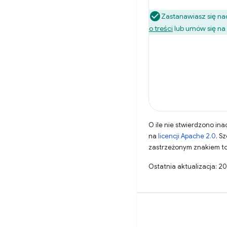
Zastanawiasz się nad
o treści
lub umów się na
O ile nie stwierdzono inac
na
licencji Apache 2.0
. S
zastrzeżonym znakiem to
Ostatnia aktualizacja: 2