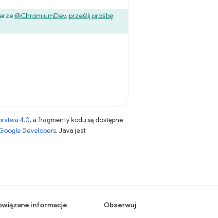
terze
@ChromiumDev
,
prześlij prośbę
orstwa 4.0
, a fragmenty kodu są dostępne
 Google Developers
. Java jest
owiązane informacje
Obserwuj