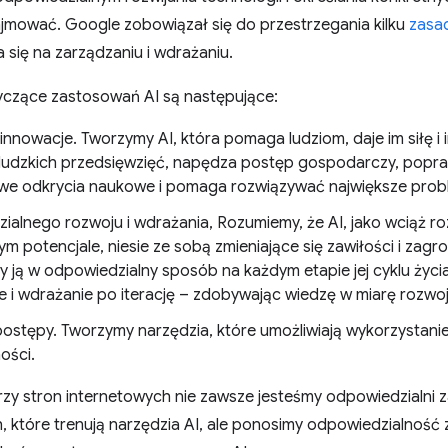
ajmować. Google zobowiązał się do przestrzegania kilku
zasa
 się na zarządzaniu i wdrażaniu.
yczące zastosowań AI są następujące:
nnowacje. Tworzymy AI, która pomaga ludziom, daje im siłę i i
ludzkich przedsięwzięć, napędza postęp gospodarczy, popraw
e odkrycia naukowe i pomaga rozwiązywać największe probl
ialnego rozwoju i wdrażania, Rozumiemy, że AI, jako wciąż roz
 potencjale, niesie ze sobą zmieniające się zawiłości i zagr
y ją w odpowiedzialny sposób na każdym etapie jej cyklu życi
e i wdrażanie po iterację – zdobywając wiedzę w miarę rozwoju
ostępy. Tworzymy narzędzia, które umożliwiają wykorzystanie 
ości.
y stron internetowych nie zawsze jesteśmy odpowiedzialni za
 które trenują narzędzia AI, ale ponosimy odpowiedzialność 