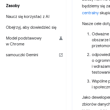
Zasoby
będziemy się z
centralny
skupia
Naucz się korzystać z AI
Nasze cele dot
Obejrzyj
,
aby dowiedzieć się
Odważne i
Model podstawowy
obszarze 
w Chrome
przełomow
odpowiedz
samouczki Gemini
o ogromnym
i wdrażam
testowani
Wspólne p
i społeczn
Jako deweloperz
zbiorów danych,