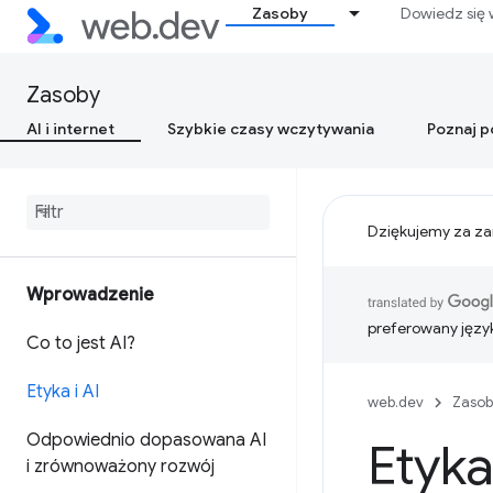
Zasoby
Dowiedz się 
Zasoby
AI i internet
Szybkie czasy wczytywania
Poznaj 
Dziękujemy za za
Wprowadzenie
preferowany języ
Co to jest AI?
Etyka i AI
web.dev
Zasob
Odpowiednio dopasowana AI
Etyka 
i zrównoważony rozwój