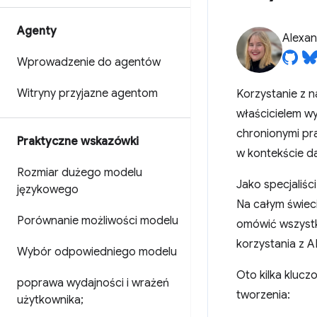
Agenty
Alexan
Wprowadzenie do agentów
Witryny przyjazne agentom
Korzystanie z n
właścicielem w
chronionymi pr
Praktyczne wskazówki
w kontekście d
Rozmiar dużego modelu
Jako specjaliś
językowego
Na całym świeci
Porównanie możliwości modelu
omówić wszystk
korzystania z AI
Wybór odpowiedniego modelu
Oto kilka klucz
poprawa wydajności i wrażeń
tworzenia:
użytkownika;