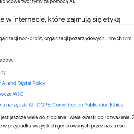
ty końcowe tworzymy za pomocą AI.
e w internecie
,
które zajmują się etyką
rganizacji non-profit, organizacji pozarządowych i innych firm,
ładów.
ity
 AI and Digital Policy
bocza W3C
 a narzędzia AI | COPE: Committee on Publication Ethics
e jest jeszcze wiele do zrobienia i wiele kwestii do rozważeni
e w przypadku wszystkich generowanych przez nas treści.