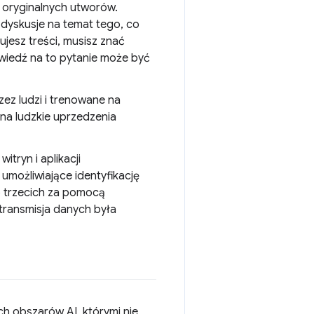
oryginalnych utworów.
i dyskusje na temat tego, co
jesz treści, musisz znać
wiedź na to pytanie może być
ez ludzi i trenowane na
na ludzkie uprzedzenia
itryn i aplikacji
 umożliwiające identyfikację
b trzecich za pomocą
transmisja danych była
ch obszarów AI, którymi nie