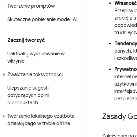
Własność 
Tworzenie promptów
Przepisy p
zrobić z 
Skuteczne pobieranie modeli AI
odpowiedź
trudniejsz
Zacznij tworzyć
Tendencyj
danych, k
Uaktualnij wyszukiwanie w
i szkodli
witrynie
Prywatno
Zwalczanie toksyczności
internetow
użytkowni
Ulepszanie sugestii
interfejs
dotyczących opinii
bezpieczn
o produktach
Zasady Go
Tworzenie lokalnego czatbota
działającego w trybie offline
Zależy nam na o