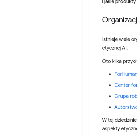
i jakie produk
Organizacj
Istnieje wiele o
etycznej AI.
Oto kilka przyk
ForHuman
Center for
Grupa ro
Autorstwo
W tej dziedzini
aspekty etyczn