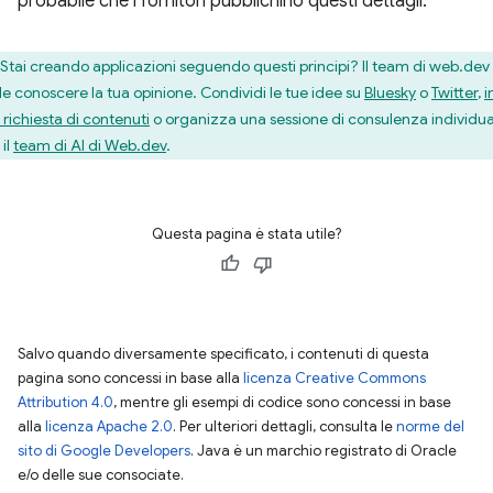
probabile che i fornitori pubblichino questi dettagli.
Stai creando applicazioni seguendo questi principi? Il team di web.dev
le conoscere la tua opinione. Condividi le tue idee su
Bluesky
o
Twitter
,
i
 richiesta di contenuti
o organizza una sessione di consulenza individua
il
team di AI di Web.dev
.
Questa pagina è stata utile?
Salvo quando diversamente specificato, i contenuti di questa
pagina sono concessi in base alla
licenza Creative Commons
Attribution 4.0
, mentre gli esempi di codice sono concessi in base
alla
licenza Apache 2.0
. Per ulteriori dettagli, consulta le
norme del
sito di Google Developers
. Java è un marchio registrato di Oracle
e/o delle sue consociate.